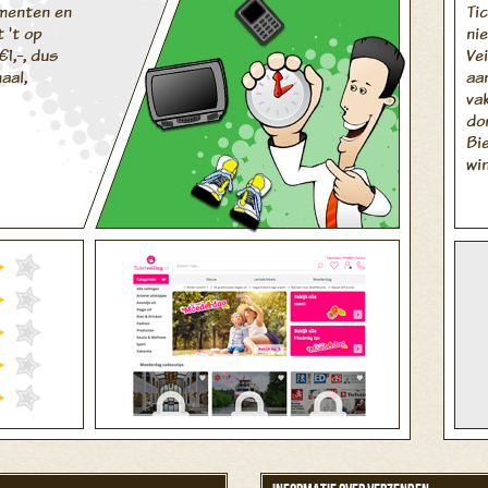
ementen en
Tic
 't op
nie
€1,-, dus
Ve
aal,
aa
va
do
Bi
win