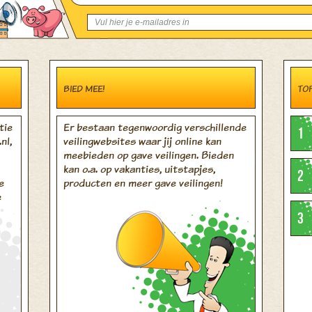
BIED MEE!
TOP
tie
Er bestaan tegenwoordig verschillende
1
nl,
veilingwebsites waar jij online kan
meebieden op gave veilingen. Bieden
kan o.a. op vakanties, uitstapjes,
2
e
producten en meer gave veilingen!
e
3