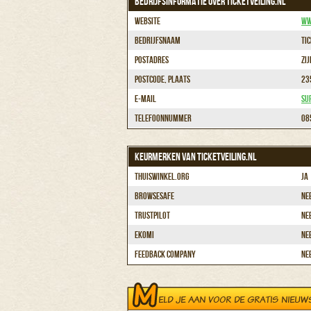
BEDRIJFSINFORMATIE OVER TICKETVEILING.NL
Website
ww
Bedrijfsnaam
Tic
Postadres
Zij
Postcode, plaats
23
E-mail
su
Telefoonnummer
08
KEURMERKEN VAN TICKETVEILING.NL
Thuiswinkel.org
Ja
BrowseSafe
Ne
Trustpilot
Ne
Ekomi
Ne
Feedback Company
Ne
ELD JE AAN VOOR DE GRATIS NIEUW