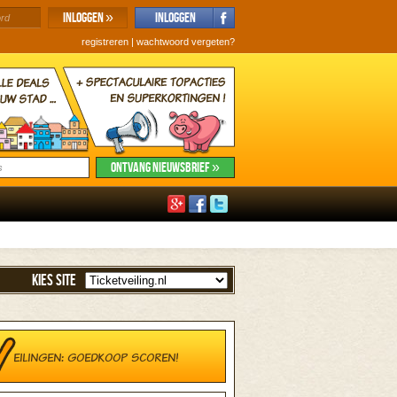
registreren
|
wachtwoord vergeten?
KIES SITE
EILINGEN: GOEDKOOP SCOREN!