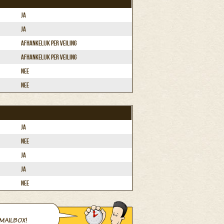
Ja
Ja
Afhankelijk per veiling
Afhankelijk per veiling
Nee
Nee
Ja
Nee
Ja
Ja
Nee
MAILBOX!