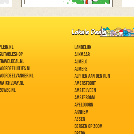
PLEIN.NL
LANDELIJK
SUITABLESHOP
ALKMAAR
TRAVELDEAL.NL
ALMELO
VOORDEELUITJES.NL
ALMERE
VOORDEELVANGER.NL
ALPHEN AAN DEN RIJN
WATCH2DAY.NL
AMERSFOORT
ZOWEG.NL
AMSTELVEEN
AMSTERDAM
APELDOORN
ARNHEM
ASSEN
BERGEN OP ZOOM
BREDA