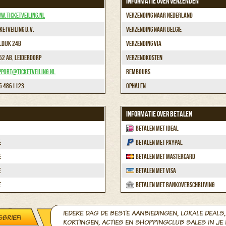
INFORMATIE OVER VERZENDEN
w.ticketveiling.nl
Verzending naar Nederland
ketVeiling B.V.
Verzending naar Belgie
ldijk 24B
Verzending via
52 AB, Leiderdorp
Verzendkosten
pport@ticketveiling.nl
Rembours
5 4861123
Ophalen
INFORMATIE OVER BETALEN
Betalen met iDEAL
e
Betalen met Paypal
e
Betalen met Mastercard
e
Betalen met Visa
e
Betalen met Bankoverschrijving
IEDERE DAG DE BESTE AANBIEDINGEN, LOKALE DEALS,
SBRIEF!
KORTINGEN, ACTIES EN SHOPPINGCLUB SALES IN JE 