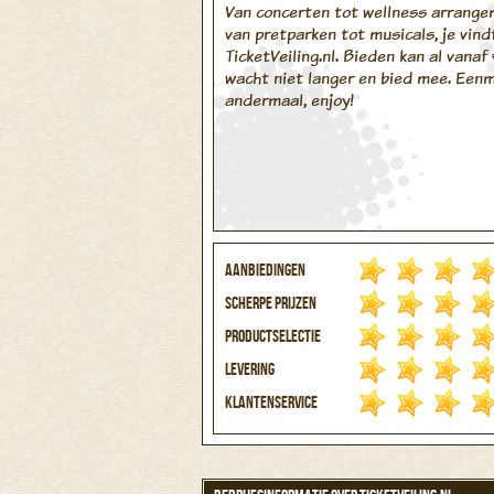
Van concerten tot wellness arrang
van pretparken tot musicals, je vindt
TicketVeiling.nl. Bieden kan al vanaf 
wacht niet langer en bied mee. Eenm
andermaal, enjoy!
Aanbiedingen
Scherpe prijzen
Productselectie
Levering
Klantenservice