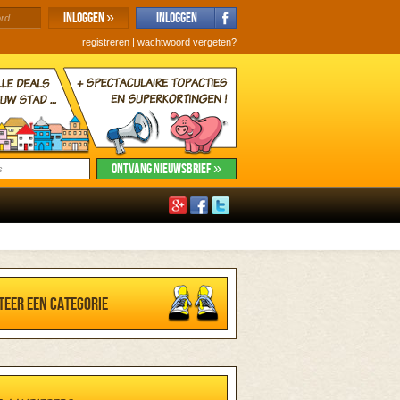
registreren
|
wachtwoord vergeten?
teer een categorie