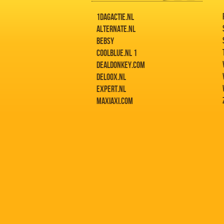
1DAGACTIE.NL
ALTERNATE.NL
BEBSY
COOLBLUE.NL 1
DEALDONKEY.COM
DELOOX.NL
EXPERT.NL
MAXIAXI.COM