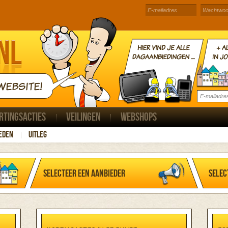
WEBSITE!
rtingsacties
Veilingen
Webshops
eden
Uitleg
Selecteer een aanbieder
Selec