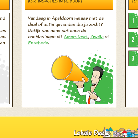
KORTINGACTIES IN DE BUURT
TO
end
Vandaag in Apeldoorn helaas niet de
1
deal of actie gevonden die je zocht?
Loo
Bekijk dan eens ook eens de
en.
aanbiedingen uit
Amersfoort
,
Zwolle
of
2
 en
Enschede
.
e
3