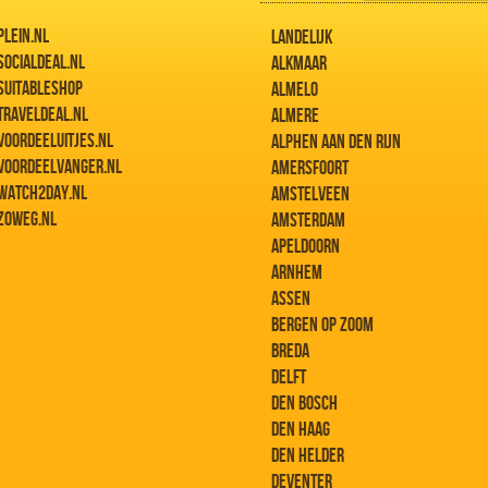
PLEIN.NL
LANDELIJK
SOCIALDEAL.NL
ALKMAAR
SUITABLESHOP
ALMELO
TRAVELDEAL.NL
ALMERE
VOORDEELUITJES.NL
ALPHEN AAN DEN RIJN
VOORDEELVANGER.NL
AMERSFOORT
WATCH2DAY.NL
AMSTELVEEN
ZOWEG.NL
AMSTERDAM
APELDOORN
ARNHEM
ASSEN
BERGEN OP ZOOM
BREDA
DELFT
DEN BOSCH
DEN HAAG
DEN HELDER
DEVENTER