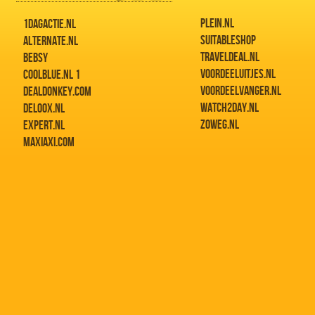
PLEIN.NL
1DAGACTIE.NL
SUITABLESHOP
ALTERNATE.NL
TRAVELDEAL.NL
BEBSY
VOORDEELUITJES.NL
COOLBLUE.NL 1
VOORDEELVANGER.NL
DEALDONKEY.COM
WATCH2DAY.NL
DELOOX.NL
ZOWEG.NL
EXPERT.NL
MAXIAXI.COM