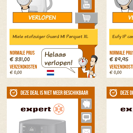
Miele stofzuiger Guard M1 Parquet XL
Eufy IP c
Helaas
Normale prijs
Normale prij
€ 331,00
€ 89,95
verlopen!
Verzendkosten
Verzendkost
€ 0,00
€ 0,00
Deze deal is niet meer beschikbaar
Deze d