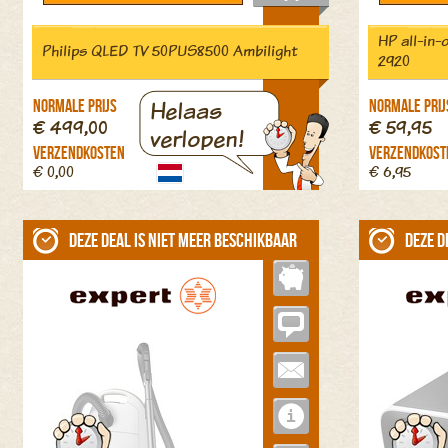
HP all-in-
Philips QLED TV 50PUS8500 Ambilight
2920
Helaas
Normale prijs
Normale prij
€ 499,00
€ 59,95
verlopen!
Verzendkosten
Verzendkost
€ 0,00
€ 6,95
Deze deal is niet meer beschikbaar
Deze d