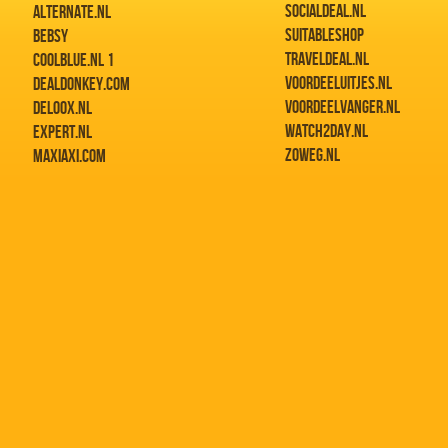
SOCIALDEAL.NL
ALTERNATE.NL
SUITABLESHOP
BEBSY
TRAVELDEAL.NL
COOLBLUE.NL 1
VOORDEELUITJES.NL
DEALDONKEY.COM
VOORDEELVANGER.NL
DELOOX.NL
WATCH2DAY.NL
EXPERT.NL
ZOWEG.NL
MAXIAXI.COM