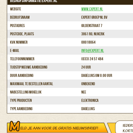
BEDRIJFSINFORMATIE EXPERT.NL
Website
www.expert.nl
Bedrijfsnaam
Expert Groep NL BV
Postadres
Gildenstraat 7
Postcode, plaats
3861 RG, Nijkerk
KvK nummer
08018064
E-mail
info@expert.nl
Telefoonnummer
(033) 24 57 484
Tijdstip nieuwe aanbieding
24 uur
Duur aanbieding
Dagelijks om 0.00 uur
Maximaal te bestellen aantal
Onbekend
Nabestelling mogelijk
Nee
Type producten
Elektronica
Type aanbieding
Dagelijks
IEDER
ELD JE AAN VOOR DE GRATIS NIEUWSBRIEF!
KORTI