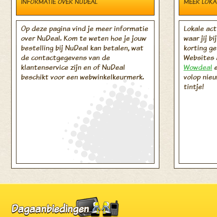
INFORMATIE OVER NUDEAL
MEER LOKA
Op deze pagina vind je meer informatie
Lokale act
over NuDeal. Kom te weten hoe je jouw
waar jij b
bestelling bij NuDeal kan betalen, wat
korting ge
de contactgegevens van de
Websites 
klantenservice zijn en of NuDeal
Wowdeal
beschikt voor een webwinkelkeurmerk.
volop nieu
tintje!