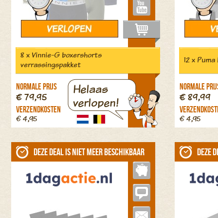
8 x Vinnie-G boxershorts
12 x Puma
verrassingspakket
Helaas
Normale prijs
Normale prij
€ 79,95
€ 89,99
verlopen!
Verzendkosten
Verzendkost
€ 4,95
€ 4,95
Deze deal is niet meer beschikbaar
Deze d