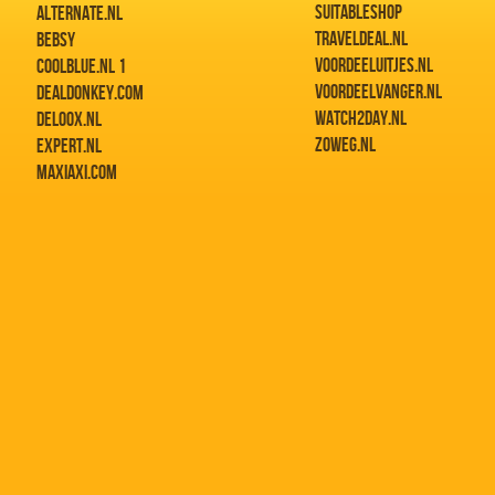
SUITABLESHOP
ALTERNATE.NL
TRAVELDEAL.NL
BEBSY
VOORDEELUITJES.NL
COOLBLUE.NL 1
VOORDEELVANGER.NL
DEALDONKEY.COM
WATCH2DAY.NL
DELOOX.NL
ZOWEG.NL
EXPERT.NL
MAXIAXI.COM