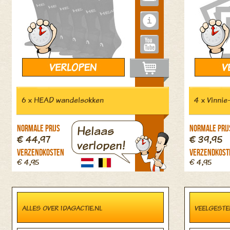
6 x HEAD wandelsokken
4 x Vinnie
Helaas
Normale prijs
Normale prij
€ 44,97
€ 39,95
verlopen!
Verzendkosten
Verzendkost
€ 4,95
€ 4,95
ALLES OVER 1DAGACTIE.NL
VEELGESTE