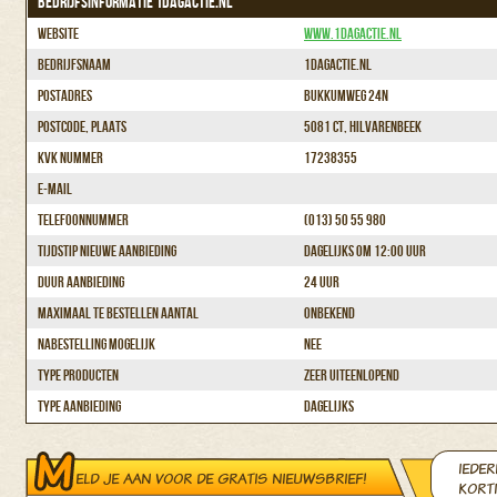
BEDRIJFSINFORMATIE 1DAGACTIE.NL
Website
www.1dagactie.nl
Bedrijfsnaam
1dagactie.nl
Postadres
Bukkumweg 24n
Postcode, plaats
5081 CT, Hilvarenbeek
KvK nummer
17238355
E-mail
Telefoonnummer
(013) 50 55 980
Tijdstip nieuwe aanbieding
Dagelijks om 12:00 uur
Duur aanbieding
24 uur
Maximaal te bestellen aantal
Onbekend
Nabestelling mogelijk
Nee
Type producten
Zeer uiteenlopend
Type aanbieding
Dagelijks
IEDER
ELD JE AAN VOOR DE GRATIS NIEUWSBRIEF!
KORTI