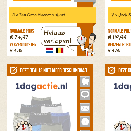
3 x Ten Cate Secrets short
12 x Jack 
Helaas
Normale prijs
Normale prij
€ 74,97
€ 119,99
verlopen!
Verzendkosten
Verzendkost
€ 4,95
€ 4,95
Deze deal is niet meer beschikbaar
Deze d