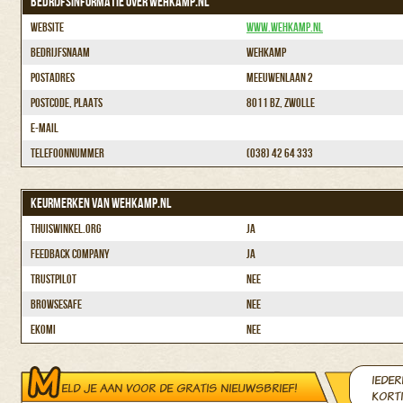
BEDRIJFSINFORMATIE OVER WEHKAMP.NL
Website
www.wehkamp.nl
Bedrijfsnaam
Wehkamp
Postadres
Meeuwenlaan 2
Postcode, plaats
8011 BZ, Zwolle
E-mail
Telefoonnummer
(038) 42 64 333
KEURMERKEN VAN WEHKAMP.NL
Thuiswinkel.org
Ja
Feedback Company
Ja
Trustpilot
Nee
BrowseSafe
Nee
Ekomi
Nee
IEDER
ELD JE AAN VOOR DE GRATIS NIEUWSBRIEF!
KORTI